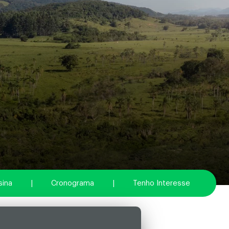
ina
|
Cronograma
|
Tenho Interesse