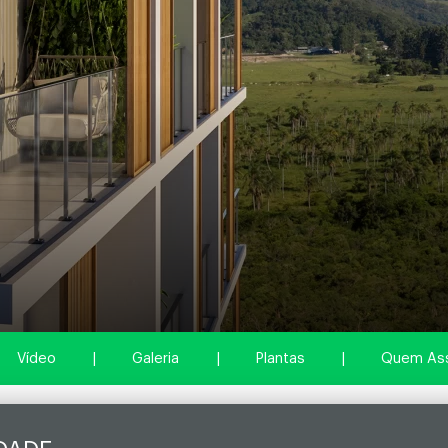
Vídeo
|
Galeria
|
Plantas
|
Quem Ass