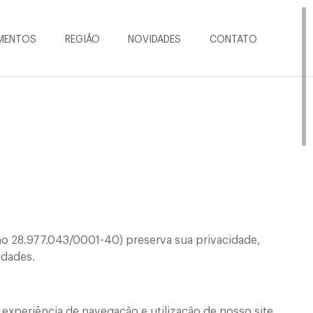
IMENTOS
REGIÃO
NOVIDADES
CONTATO
no 28.977.043/0001-40) preserva sua privacidade,
idades.
experiência de navegação e utilização de nosso site